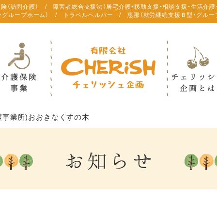
保険（訪問介護） / 障害者総合支援法（居宅介護・移動支援・相談支援・生活介護
・グループホーム） / トラベルヘルパー / 恵那（就労継続支援Ｂ型・グルー
護事業所)おおきなくすの木