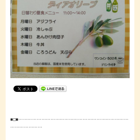
■□■………………………………………………………………
…………………