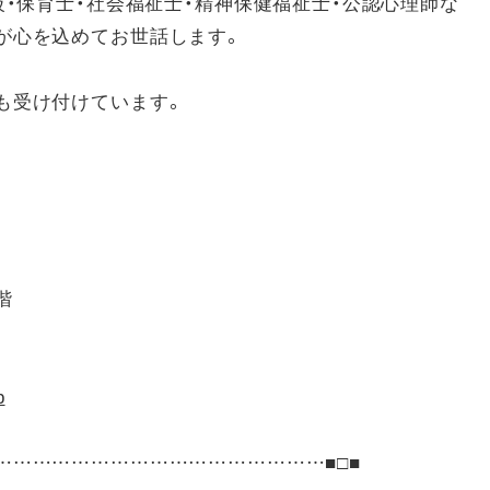
級・保育士・社会福祉士・精神保健福祉士・公認心理師な
が心を込めてお世話します。
も受け付けています。
階
p
……………………………………………■□■