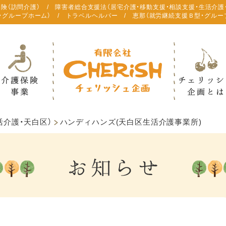
保険（訪問介護） / 障害者総合支援法（居宅介護・移動支援・相談支援・生活介護
・グループホーム） / トラベルヘルパー / 恵那（就労継続支援Ｂ型・グルー
活介護・天白区）
ハンディハンズ(天白区生活介護事業所)