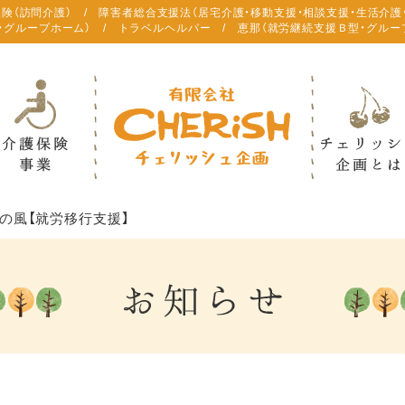
保険（訪問介護） / 障害者総合支援法（居宅介護・移動支援・相談支援・生活介護
・グループホーム） / トラベルヘルパー / 恵那（就労継続支援Ｂ型・グルー
の風【就労移行支援】