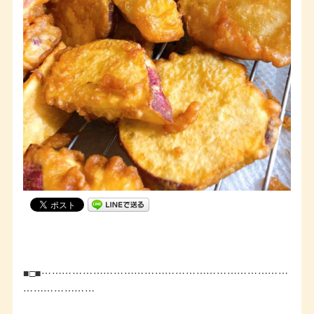
■□■………………………………………………………………
…………………