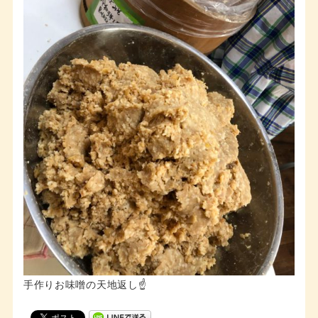
手作りお味噌の天地返し☝️