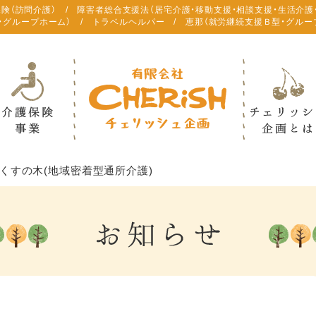
保険（訪問介護） / 障害者総合支援法（居宅介護・移動支援・相談支援・生活介護
・グループホーム） / トラベルヘルパー / 恵那（就労継続支援Ｂ型・グルー
くすの木(地域密着型通所介護)