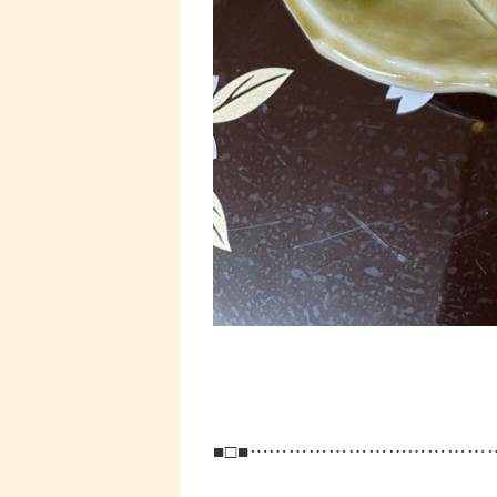
■□■……………………………