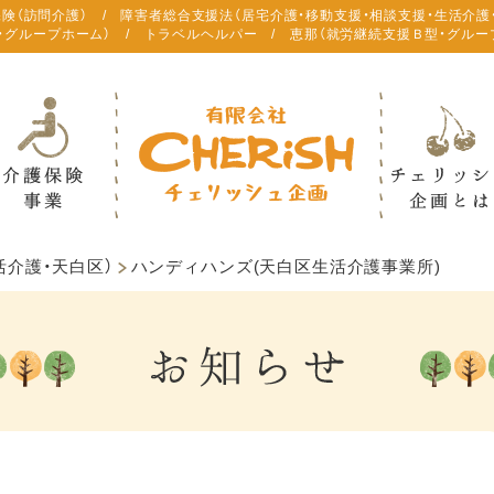
保険（訪問介護） / 障害者総合支援法（居宅介護・移動支援・相談支援・生活介護
・グループホーム） / トラベルヘルパー / 恵那（就労継続支援Ｂ型・グルー
活介護・天白区）
ハンディハンズ(天白区生活介護事業所)