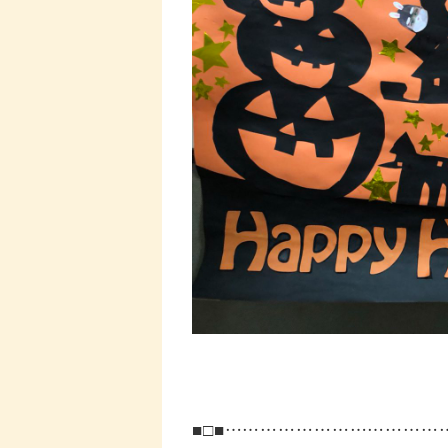
■□■……………………………