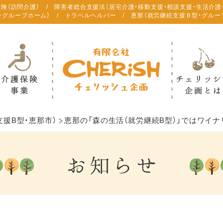
保険（訪問介護） / 障害者総合支援法（居宅介護・移動支援・相談支援・生活介護
・グループホーム） / トラベルヘルパー / 恵那（就労継続支援Ｂ型・グルー
援B型・恵那市）
恵那の「森の生活（就労継続B型）」ではワイ