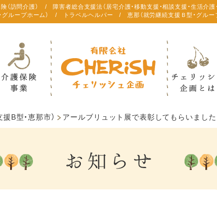
保険（訪問介護） / 障害者総合支援法（居宅介護・移動支援・相談支援・生活介護
・グループホーム） / トラベルヘルパー / 恵那（就労継続支援Ｂ型・グルー
援B型・恵那市）
アールブリュット展で表彰してもらいました