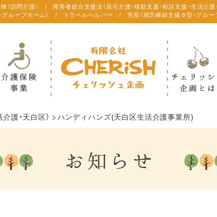
保険（訪問介護） / 障害者総合支援法（居宅介護・移動支援・相談支援・生活介護
・グループホーム） / トラベルヘルパー / 恵那（就労継続支援Ｂ型・グルー
活介護・天白区）
ハンディハンズ(天白区生活介護事業所)