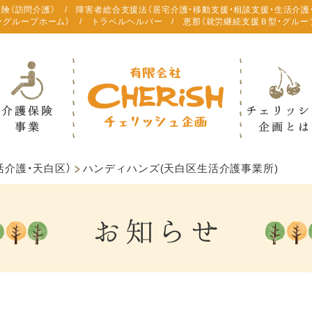
保険（訪問介護） / 障害者総合支援法（居宅介護・移動支援・相談支援・生活介護
・グループホーム） / トラベルヘルパー / 恵那（就労継続支援Ｂ型・グルー
活介護・天白区）
ハンディハンズ(天白区生活介護事業所)