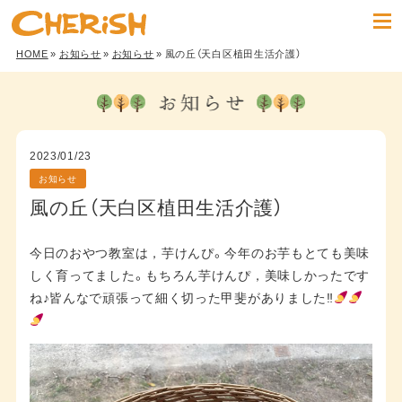
HOME
»
お知らせ
»
お知らせ
» 風の丘（天白区植田生活介護）
2023/01/23
お知らせ
風の丘（天白区植田生活介護）
今日のおやつ教室は，芋けんぴ。今年のお芋もとても美味
しく育ってました。もちろん芋けんぴ，美味しかったです
ね♪皆んなで頑張って細く切った甲斐がありました‼︎