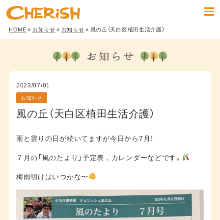
HOME
»
お知らせ
»
お知らせ
» 風の丘（天白区植田生活介護）
2023/07/01
お知らせ
風の丘（天白区植田生活介護）
雨と雲りの日が続いてますが今日から7月！
７月の「風のたより」予定表，カレンダーなどです。
梅雨明けはいつかな〜