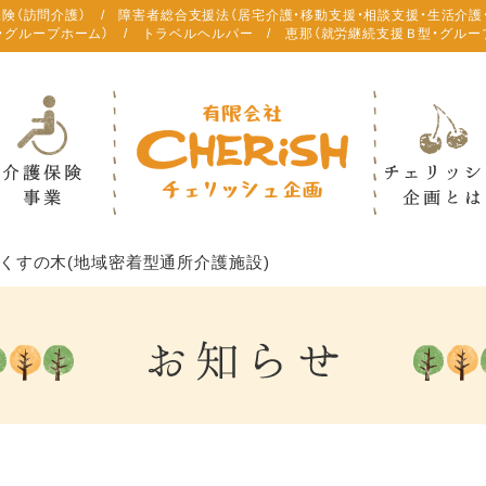
保険（訪問介護） / 障害者総合支援法（居宅介護・移動支援・相談支援・生活介護
・グループホーム） / トラベルヘルパー / 恵那（就労継続支援Ｂ型・グルー
くすの木(地域密着型通所介護施設)