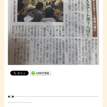
■□■………………………………………………………………
…………………