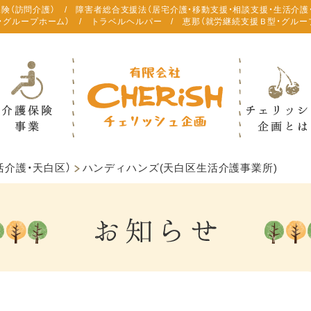
保険（訪問介護） / 障害者総合支援法（居宅介護・移動支援・相談支援・生活介護
・グループホーム） / トラベルヘルパー / 恵那（就労継続支援Ｂ型・グルー
活介護・天白区）
ハンディハンズ(天白区生活介護事業所)