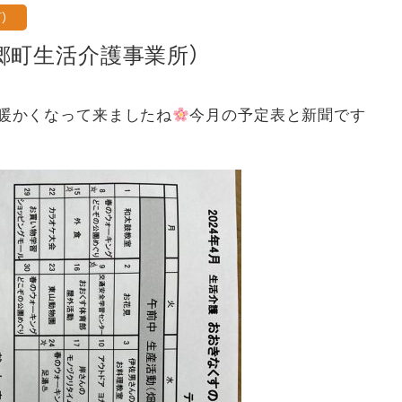
）
郷町生活介護事業所）
り暖かくなって来ましたね
今月の予定表と新聞です