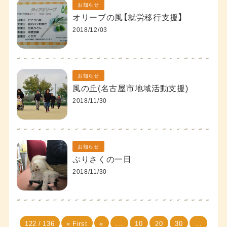
お知らせ
オリーブの風【就労移行支援】
2018/12/03
お知らせ
風の丘(名古屋市地域活動支援)
2018/11/30
お知らせ
ぷりさくの一日
2018/11/30
122 / 136
« First
«
...
10
20
30
...