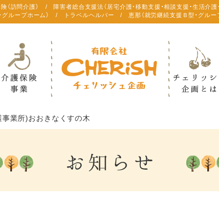
保険（訪問介護） / 障害者総合支援法（居宅介護・移動支援・相談支援・生活介護
・グループホーム） / トラベルヘルパー / 恵那（就労継続支援Ｂ型・グルー
護事業所)おおきなくすの木