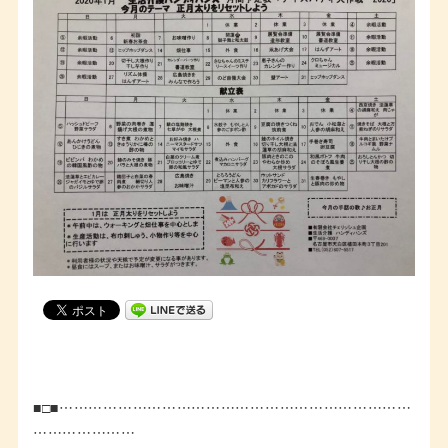
■□■………………………………………………………………
…………………