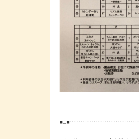
■□■……………………………