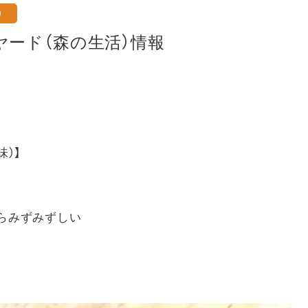
）
ヤード（森の生活）情報
）】
らみずみずしい