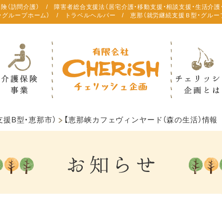
保険（訪問介護） / 障害者総合支援法（居宅介護・移動支援・相談支援・生活介護
・グループホーム） / トラベルヘルパー / 恵那（就労継続支援Ｂ型・グルー
援B型・恵那市）
【恵那峡カフェヴィンヤード（森の生活）情報