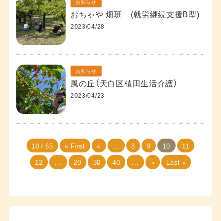
お知らせ
おちゃや 畑班 (就労継続支援B型)
2023/04/28
お知らせ
風の丘（天白区植田生活介護）
2023/04/23
10 / 65
« First
«
...
8
9
10
11
12
...
20
30
40
...
»
Last »