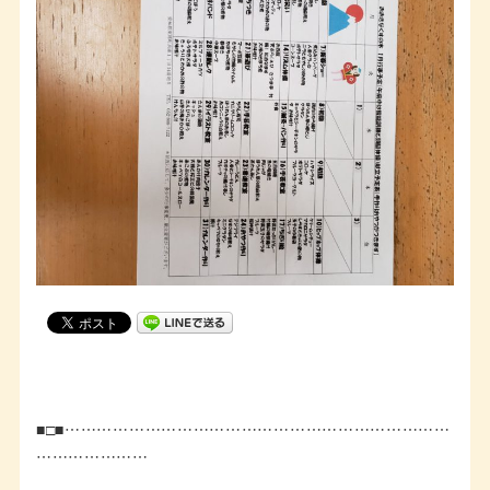
■□■………………………………………………………………
…………………